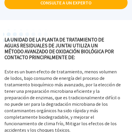
CONSULTE A UN EXPERTO
equipada con un controlador de nivel de líquido, cuando
el agua alcanza un cierto nivel, comience a levantar el
equipo en las aguas residuales integradas equipo de
tratamiento
LA UNIDAD DE LA PLANTA DE TRATAMIENTO DE
-Proceso tecnológico-2
AGUAS RESIDUALES DE JUNTAI UTILIZA UN
MÉTODO AVANZADO DE OXIDACIÓN BIOLÓGICA POR
La unidad de tratamiento bioquímico utiliza un
CONTACTO PRINCIPALMENTE DE:
avanzado método de oxidación biológica por contacto,
principalmente de
Este es un buen efecto de tratamiento, menos volumen
1. Acidificación hidrolítica,
de lodos, bajo consumo de energía del proceso de
tratamiento bioquímico más avanzado, por la elección de
2. Bioquímica de la hipoxia,
tener una preparación microbiana eficiente y la
3. Oxidación por contacto
preparación de enzimas, que es tradicionalmente difícil o
4. Reflujo líquido de nitrificación,
no puede ser para la degradación microbiana de los
5. Reflujo de lodos,
contaminantes orgánicos ha sido rápida y más
completamente biodegradable, y mejorar el
6. Precipitación secundaria, aireación, desinfección y
funcionamiento de clima frío, Mitigar los efectos de los
otros procesos.
accidentes y los choques tóxicos.