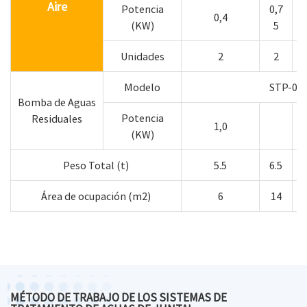
Aire
Potencia
0,7
0,4
1
(KW)
5
Unidades
2
2
Modelo
STP-09
Bomba de Aguas
Potencia
Residuales
1,0
(KW)
Peso Total (t)
5.5
6.5
Área de ocupación (m2)
6
14
MÉTODO DE TRABAJO DE LOS SISTEMAS DE