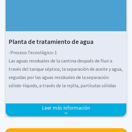
Planta de tratamiento de agua
-Proceso Tecnológico-1
Las aguas residuales de la cantina después de fluir a
través del tanque séptico, la separación de aceite y agua,
seguidas por las aguas residuales de la separación
sólido-líquido, a través de la rejilla, partículas sólidas
grandes,
El flotador intercepta en vivo (varios, la intercepción por
Leer más información
la rejilla debe limpiarse regularmente para evitar la
obstrucción) a través de la recolección de aguas
residuales para ajustar la piscina, ajustando la piscina