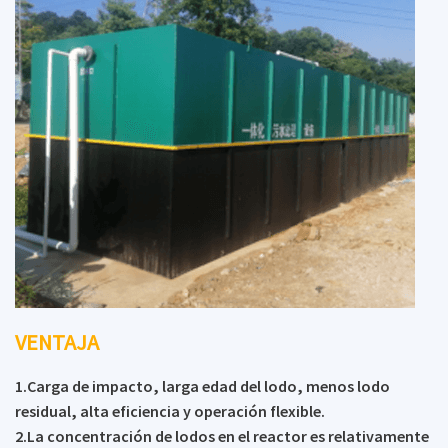
microorganismos para 10 ~ 20 veces, hacer que los
microorganismos en la degradación de la materia
orgánica en las aguas residuales tasa aumentó 100 veces
mayor que la de los métodos tradicionales, a fin de
mejorar en gran medida la velocidad de procesamiento y
el efecto de procesamiento y evita eficazmente la
pérdida de biomasa, Después del tratamiento
bioquímico, el exceso de EScherichia coli en el agua debe
ser asesinado por equipos de desinfección.
VENTAJA
1.Carga de impacto, larga edad del lodo, menos lodo
residual, alta eficiencia y operación flexible.
2.La concentración de lodos en el reactor es relativamente